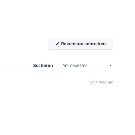
(Wird
Rezension schreiben
in
einem
neuen
Fenster
geöffnet)
Sortieren
Vor 4 Wochen