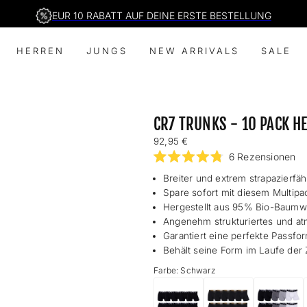
EUR 10 RABATT AUF DEINE ERSTE BESTELLUNG
HERREN
JUNGS
NEW ARRIVALS
SALE
CR7 TRUNKS - 10 PACK 
Regulärer
92,95 €
Preis
Kl
6
Rezensionen
Mit
Si
4.8
Breiter und extrem strapazierfä
u
von
Spare sofort mit diesem Multipa
5
zu
Sternen
Hergestellt aus 95% Bio-Baumw
de
bewertet
Angenehm strukturiertes und at
Re
Garantiert eine perfekte Passfo
zu
Behält seine Form im Laufe der 
sc
Farbe: Schwarz