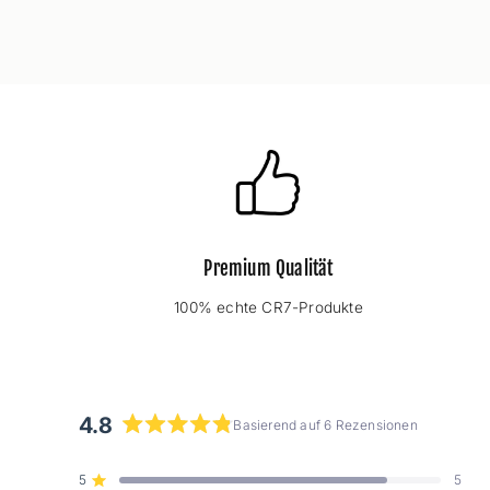
Premium Qualität
100% echte CR7-Produkte
4.8
Basierend auf 6 Rezensionen
Mit
4.8
5
5
Mit von 5 Sternen bewertet
von