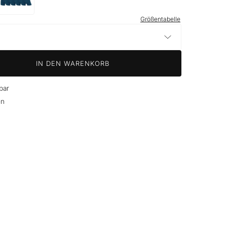
CR7
Trunks
–
Größentabelle
10
Pack
Herren
our)
(marineblau)
IN DEN WARENKORB
bar
en