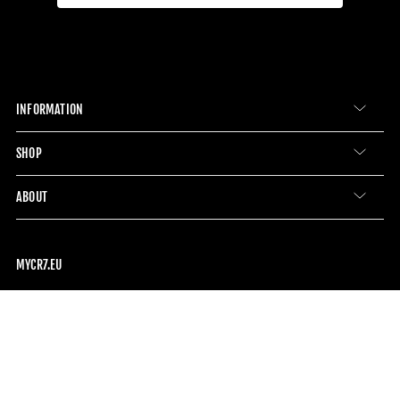
INFORMATION
SHOP
ABOUT
MYCR7.EU
Découvre les sous-vêtements CR7 alliant style, confort et
performance pour hommes et garçons, disponibles sur
mycr7.eu – ta boutique officielle CR7.
Inscris-toi à notre newsletter et profite de EUR 10 de réduction